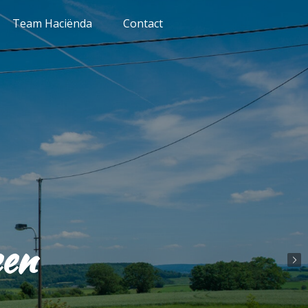
Team Haciënda
Contact
een