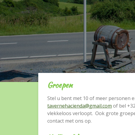
Groepen
Stel u bent met 10 of meer personen e
tavernehacienda@gmail.com
of bel
+3
vlekkeloos verloopt. Ook grote groepen
contact met ons op.