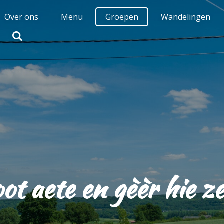
Over ons
Menu
Groepen
Wandelingen
ot aete en gèèr hie z